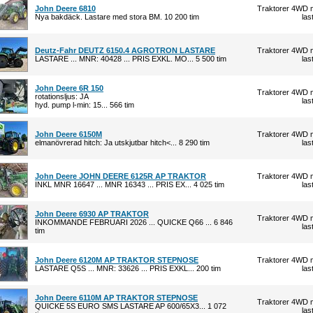
John Deere 6810
Traktorer 4WD 
Nya bakdäck. Lastare med stora BM. 10 200 tim
las
Deutz-Fahr DEUTZ 6150.4 AGROTRON LASTARE
Traktorer 4WD 
LASTARE ... MNR: 40428 ... PRIS EXKL. MO... 5 500 tim
las
John Deere 6R 150
Traktorer 4WD 
rotationsljus: JA
las
hyd. pump l-min: 15... 566 tim
John Deere 6150M
Traktorer 4WD 
elmanövrerad hitch: Ja utskjutbar hitch<... 8 290 tim
las
John Deere JOHN DEERE 6125R AP TRAKTOR
Traktorer 4WD 
INKL MNR 16647 ... MNR 16343 ... PRIS EX... 4 025 tim
las
John Deere 6930 AP TRAKTOR
Traktorer 4WD 
INKOMMANDE FEBRUARI 2026 ... QUICKE Q66 ... 6 846
las
tim
John Deere 6120M AP TRAKTOR STEPNOSE
Traktorer 4WD 
LASTARE Q5S ... MNR: 33626 ... PRIS EXKL... 200 tim
las
John Deere 6110M AP TRAKTOR STEPNOSE
Traktorer 4WD 
QUICKE 5S EURO SMS LASTARE AP 600/65X3... 1 072
las