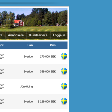
ka
Annonsera
Kundservice
Logga in
ori
Län
Pris
med
Sverige
170 000 SEK
tare
med
Sverige
359 000 SEK
tare
med
Jönköping
tare
med
Sverige
1 129 000 SEK
tare