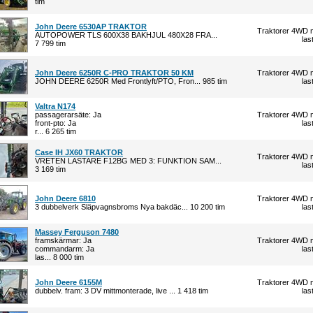
tim
John Deere 6530AP TRAKTOR
Traktorer 4WD 
AUTOPOWER TLS 600X38 BAKHJUL 480X28 FRA...
las
7 799 tim
John Deere 6250R C-PRO TRAKTOR 50 KM
Traktorer 4WD 
JOHN DEERE 6250R Med Frontlyft/PTO, Fron... 985 tim
las
Valtra N174
passagerarsäte: Ja
Traktorer 4WD 
front-pto: Ja
las
r... 6 265 tim
Case IH JX60 TRAKTOR
Traktorer 4WD 
VRETEN LASTARE F12BG MED 3: FUNKTION SAM...
las
3 169 tim
John Deere 6810
Traktorer 4WD 
3 dubbelverk Släpvagnsbroms Nya bakdäc... 10 200 tim
las
Massey Ferguson 7480
framskärmar: Ja
Traktorer 4WD 
commandarm: Ja
las
las... 8 000 tim
John Deere 6155M
Traktorer 4WD 
dubbelv. fram: 3 DV mittmonterade, live ... 1 418 tim
las