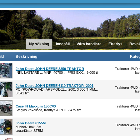
Ny sökning
Innehåll
Våra handlare
Efterlys
Beva
ild
Beskrivning
Kateg
John Deere JOHN DEERE 3350 TRAKTOR
Traktorer 4WD 
INKL LASTARE ... MNR: 40700 ... PRIS EXK... 9 000 tim
las
John Deere JOHN DEERE 6110 TRAKTOR -2001
Traktorer 4WD 
PQ (POWRQUAD) ÅRSMODELL: 2001 3 300 TIMM...
las
3 341 tim
Case IH Maxxum 150CVX
Traktorer 4WD 
Steglös växellåda, frontlyft & PTO 2 475 tim
las
John Deere 6155M
Traktorer 4WD 
dubbelv. bak: 3st
las
lastarfäste: STBM