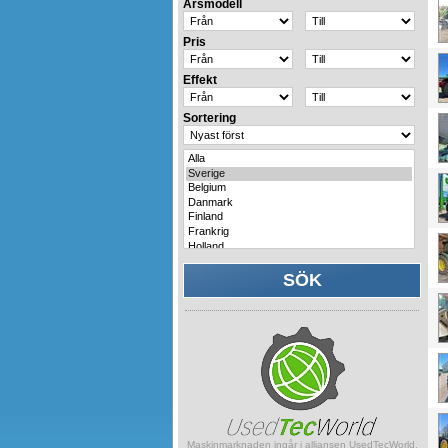
Årsmodell
Pris
Effekt
Sortering
Maskinmarknaden ingår i alliansen UsedTecWorld.