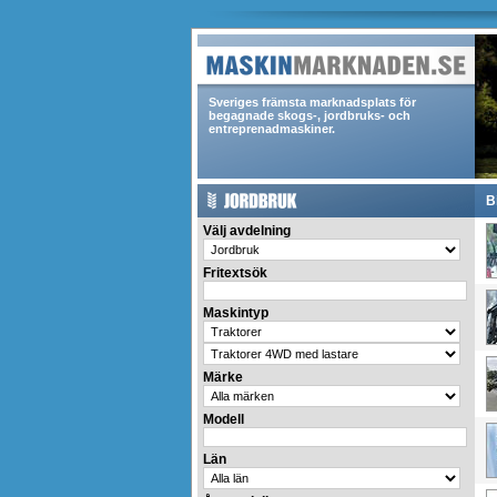
Sveriges främsta marknadsplats för
begagnade skogs-, jordbruks- och
entreprenadmaskiner.
B
Välj avdelning
Fritextsök
Maskintyp
Märke
Modell
Län