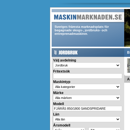
Sveriges främsta marknadsplats för
begagnade skogs-, jordbruks- och
entreprenadmaskiner.
B
Välj avdelning
Fritextsök
A
Maskintyp
Märke
Modell
Län
Årsmodell