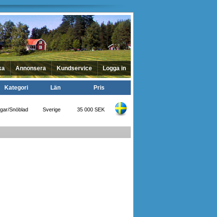
ka
Annonsera
Kundservice
Logga in
Kategori
Län
Pris
gar/Snöblad
Sverige
35 000 SEK