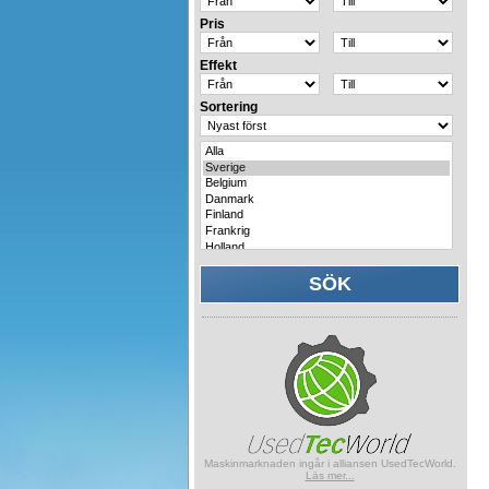
Pris
Effekt
Sortering
Maskinmarknaden ingår i alliansen UsedTecWorld.
Läs mer...