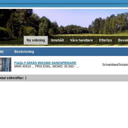
Ny sökning
Innehåll
Våra handlare
Efterlys
Beva
ild
Beskrivning
Fjärås FJÄRÅS 850/1800 SANDSPRIDARE
Schaktblad/Snöplo
MNR 40410 ... PRIS EXKL. MOMS: 35 000:- ...
ntal sökträffar:
1