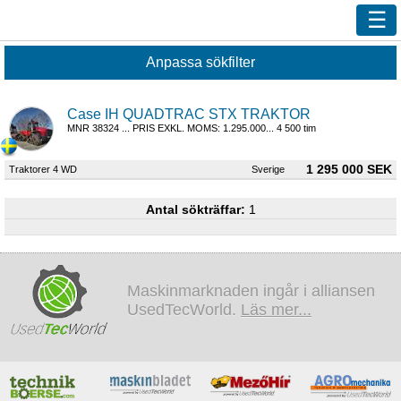
Ny sökning
Innehåll
Case IH QUADTRAC STX TRAKTOR
Våra handlare
MNR 38324 ... PRIS EXKL. MOMS: 1.295.000... 4 500 tim
Efterlys
1 295 000 SEK
Traktorer 4 WD
Sverige
Bevaka
Annonsera
Antal sökträffar:
1
Kundservice
Logga in
Maskinmarknaden ingår i alliansen
UsedTecWorld.
Läs mer...