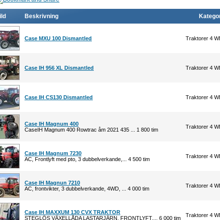
ild
Beskrivning
Kategor
Case MXU 100 Dismantled
Traktorer 4 
Case IH 956 XL Dismantled
Traktorer 4 
Case IH CS130 Dismantled
Traktorer 4 
Case IH Magnum 400
Traktorer 4 
CaseIH Magnum 400 Rowtrac åm 2021 435 ... 1 800 tim
Case IH Magnum 7230
Traktorer 4 
AC, Frontlyft med pto, 3 dubbelverkande,... 4 500 tim
Case IH Magnun 7210
Traktorer 4 
AC, frontvikter, 3 dubbelverkande, 4WD, ... 4 000 tim
Case IH MAXXUM 130 CVX TRAKTOR
Traktorer 4 
STEGLÖS VÄXELLÅDA LASTARJÄRN, FRONTLYFT,... 6 000 tim