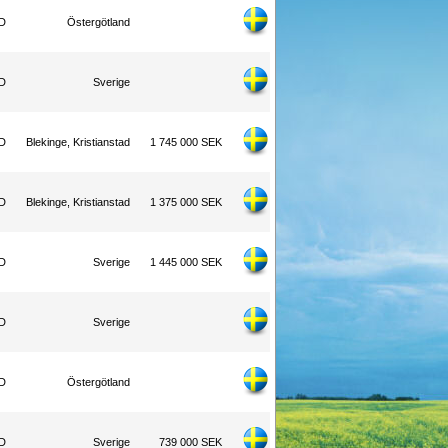
WD
Östergötland
WD
Sverige
WD
Blekinge, Kristianstad
1 745 000 SEK
WD
Blekinge, Kristianstad
1 375 000 SEK
WD
Sverige
1 445 000 SEK
WD
Sverige
WD
Östergötland
WD
Sverige
739 000 SEK