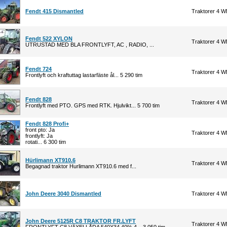
Fendt 415 Dismantled
Traktorer 4 
Fendt 522 XYLON
Traktorer 4 
UTRUSTAD MED BLA FRONTLYFT, AC , RADIO, ...
Fendt 724
Traktorer 4 
Frontlyft och kraftuttag lastarfäste ål... 5 290 tim
Fendt 828
Traktorer 4 
Frontlyft med PTO. GPS med RTK. Hjulvikt... 5 700 tim
Fendt 828 Profi+
front pto: Ja
Traktorer 4 
frontlyft: Ja
rotati... 6 300 tim
Hürlimann XT910.6
Traktorer 4 
Begagnad traktor Hurlimann XT910.6 med f...
John Deere 3040 Dismantled
Traktorer 4 
John Deere 5125R C8 TRAKTOR FR.LYFT
Traktorer 4 