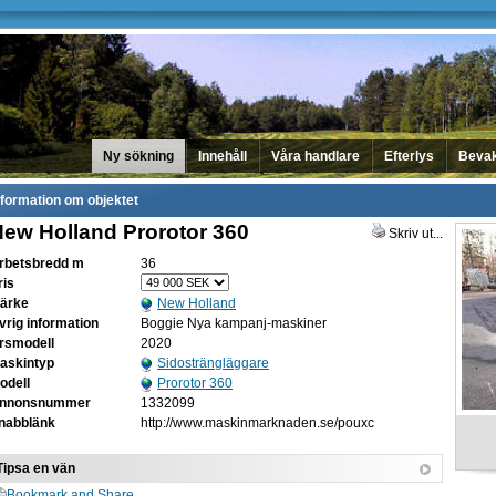
Ny sökning
Innehåll
Våra handlare
Efterlys
Beva
nformation om objektet
ew Holland Prorotor 360
Skriv ut...
rbetsbredd m
36
ris
ärke
New Holland
vrig information
Boggie Nya kampanj-maskiner
rsmodell
2020
askintyp
Sidosträngläggare
odell
Prorotor 360
nnonsnummer
1332099
nabblänk
http://www.maskinmarknaden.se/pouxc
Tipsa en vän