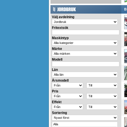
B
Välj avdelning
Fritextsök
Maskintyp
Märke
Modell
Län
Årsmodell
Pris
Effekt
Sortering