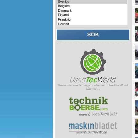
Maskinmarknaden ingår i alliansen UsedTecWorld.
Läs mer...