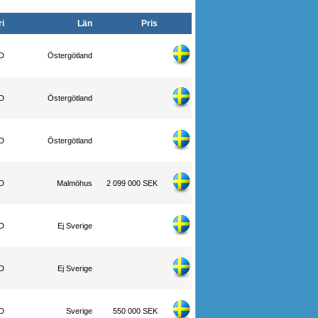
i
Län
Pris
WD
Östergötland
WD
Östergötland
WD
Östergötland
WD
Malmöhus
2 099 000 SEK
WD
Ej Sverige
WD
Ej Sverige
WD
Sverige
550 000 SEK