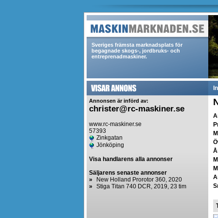
Sveriges främsta marknadsplats för
begagnade skogs-, jordbruks- och
entreprenadmaskiner.
I
N
Annonsen är införd av:
christer@rc-maskiner.se
A
www.rc-maskiner.se
P
57393
M
Zinkgatan
Ö
Jönköping
Å
Visa handlarens alla annonser
M
M
Säljarens senaste annonser
A
»
New Holland Prorotor 360, 2020
S
»
Stiga Titan 740 DCR, 2019, 23 tim